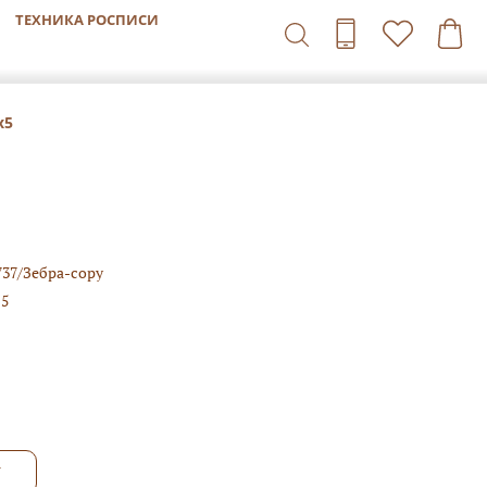
ТЕХНИКА РОСПИСИ
х5
737/Зебра-copy
15
У