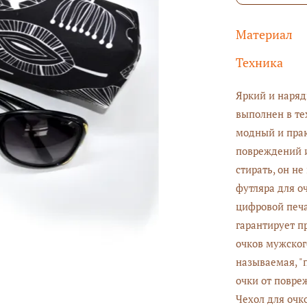
Материал
Техника
Яркий и наряд
выполнен в те
модный и прак
повреждений и
стирать, он не
футляра для о
цифровой печа
гарантирует п
очков мужског
называемая, "
очки от повреж
Чехол для очк