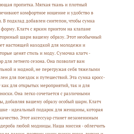
ющая пропитка. Мягкая ткань и плотный
ечивают комфортное ношение и удобство в
. В подклад добавлен синтепон, чтобы сумка
 форму. Клатч с ярким принтом на клапане
вторимый шарм вашему образу. Этот необычный
нет настоящей находкой для молодежи и
торые ценят стиль и моду. Сумочка клатч -
р для летнего сезона. Она позволит вам
ильной и модной, не перегружая себя тяжелыми
лен для поездок и путешествий. Эта сумка кросс-
 как для открытых мероприятий, так и для
носки. Она легко сочетается с различными
, добавляя вашему образу особый шарм. Клатч
шке - идеальный подарок для женщины, которая
 качество. Этот аксессуар станет незаменимым
дероба любой модницы. Наша миссия - облегчить
ным дамам, поэтому наши сумки очень легкие и