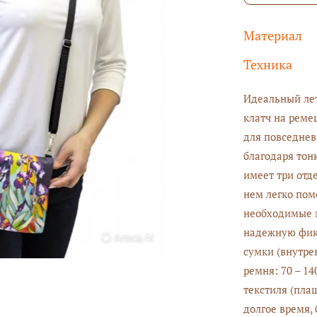
Материал
Техника
Идеальный лет
клатч на реме
для повседнев
благодаря тон
имеет три отд
нем легко пом
необходимые 
надежную фикс
сумки (внутре
ремня: 70 – 1
текстиля (пла
долгое время,