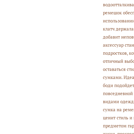
водоотталкива
ремешок обесп
использовании
клатч держала
добавит непо
аксессуар ста
подростков, ко
отличный выбо
оставаться ст
сумками. Идеа
боди подойдет
повседневной 
видами одежды
сумка на реме
ценит стиль и
предметом гар
жизнь прекрас