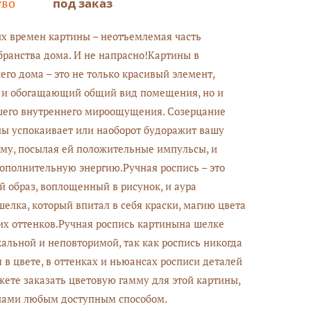
тво
под заказ
х времен картины – неотъемлемая часть
бранства дома. И не напрасно!Картины в
его дома – это не только красивый элемент,
и обогащающий общий вид помещения, но и
шего внутреннего мироощущения. Созерцание
ы успокаивает или наоборот будоражит вашу
му, посылая ей положительные импульсы, и
полнительную энергию.Ручная роспись – это
 образ, воплощенный в рисунок, и аура
шелка, который впитал в себя краски, магию цвета
их оттенков.Ручная роспись картинына шелке
кальной и неповторимой, так как роспись никогда
 в цвете, в оттенках и ньюансах росписи деталей
ете заказать цветовую гамму для этой картины,
 нами любым доступным способом.