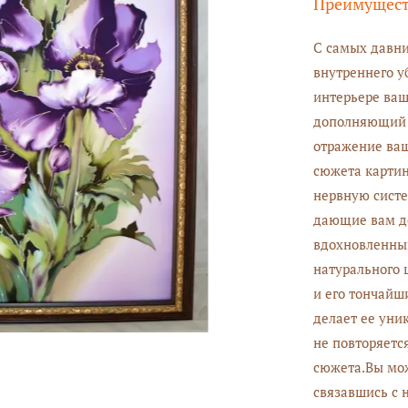
Преимущес
С самых давни
внутреннего у
интерьере ваш
дополняющий 
отражение ва
сюжета картин
нервную систе
дающие вам до
вдохновленный
натурального 
и его тончайш
делает ее уни
не повторяется
сюжета.Вы мож
связавшись с