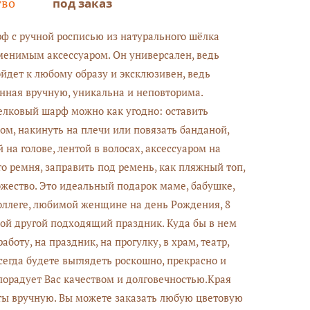
тво
под заказ
 с ручной росписью из натурального шёлка
менимым аксессуаром. Он универсален, ведь
йдет к любому образу и эксклюзивен, ведь
анная вручную, уникальна и неповторима.
лковый шарф можно как угодно: оставить
м, накинуть на плечи или повязать банданой,
 на голове, лентой в волосах, аксессуаром на
то ремня, заправить под ремень, как пляжный топ,
жество. Это идеальный подарок маме, бабушке,
коллеге, любимой женщине на день Рождения, 8
ой другой подходящий праздник. Куда бы в нем
работу, на праздник, на прогулку, в храм, театр,
всегда будете выглядеть роскошно, прекрасно и
порадует Вас качеством и долговечностью.Края
ы вручную. Вы можете заказать любую цветовую