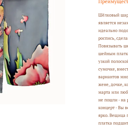
Преимущес
Шёлковый шарф
является неза
идеально подо
роспись, сдел
Повязывать ше
шейным платко
узкой полоской
сумочке, вмес
вариантов мно
жене, дочке, 
марта или люб
не пошли - на 
концерт - Вы 
ярко. Вещица 
платка подшит