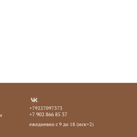
+79227097373
+7 902 866 85 37
и
ежедневно с 9 до 18 (мск+2)