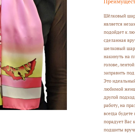
Преимущес
Шёлковый шарф
является неза
подойдет к лю
сделанная вру
шелковый шарф
накинуть на п
голове, лентой
заправить под
Это идеальный
любимой женщ
другой подход
работу, на пра
всегда будете 
порадует Вас 
подшиты вру