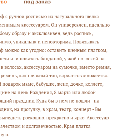
тво
под заказ
 с ручной росписью из натурального шёлка
менимым аксессуаром. Он универсален, идеально
бому образу и эксклюзивен, ведь роспись,
чную, уникальна и неповторима. Повязывать
 можно как угодно: оставить шейным платком,
лечи или повязать банданой, узкой полоской на
 в волосах, аксессуаром на сумочке, вместо ремня,
 ремень, как пляжный топ, вариантов множество.
 подарок маме, бабушке, жене, дочке, коллеге,
ине на день Рождения, 8 марта или любой
ящий праздник. Куда бы в нем не пошли - на
здник, на прогулку, в храм, театр, концерт - Вы
выглядеть роскошно, прекрасно и ярко. Аксессуар
качеством и долговечностью. Края платка
чную.