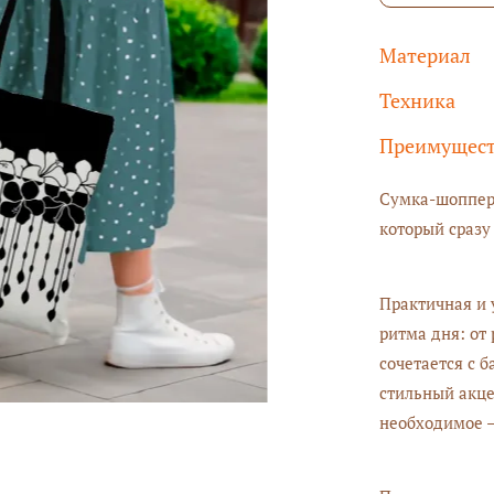
Материал
Техника
Преимущес
Сумка-шоппер 
который сразу
Практичная и 
ритма дня: от
сочетается с 
стильный акце
необходимое —