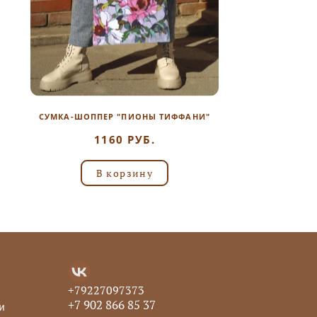
СУМКА-ШОППЕР "ПИОНЫ ТИФФАНИ"
1160 РУБ.
В корзину
+79227097373
+7 902 866 85 37
и